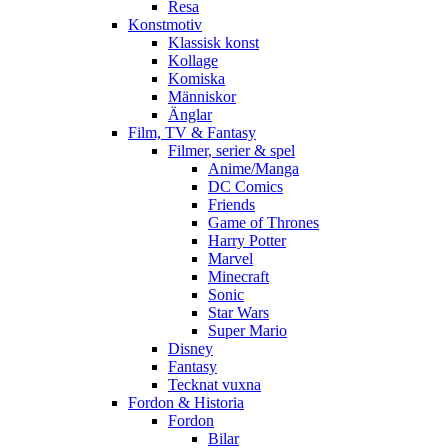
Resa
Konstmotiv
Klassisk konst
Kollage
Komiska
Människor
Änglar
Film, TV & Fantasy
Filmer, serier & spel
Anime/Manga
DC Comics
Friends
Game of Thrones
Harry Potter
Marvel
Minecraft
Sonic
Star Wars
Super Mario
Disney
Fantasy
Tecknat vuxna
Fordon & Historia
Fordon
Bilar