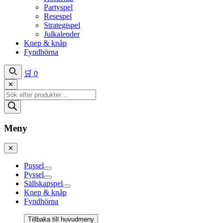
Partyspel
Resespel
Strategispel
Julkalender
Knep & knåp
Fyndhörna
🛒
0
✕
Produktsökning
Meny
✕
Pussel
Pyssel
Sällskapspel
Knep & knåp
Fyndhörna
Tillbaka till huvudmeny