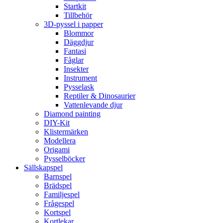
Startkit
Tillbehör
3D-pyssel i papper
Blommor
Däggdjur
Fantasi
Fåglar
Insekter
Instrument
Pysselask
Reptiler & Dinosaurier
Vattenlevande djur
Diamond painting
DIY-Kit
Klistermärken
Modellera
Origami
Pysselböcker
Sällskapspel
Barnspel
Brädspel
Familjespel
Frågespel
Kortspel
Kortlekar