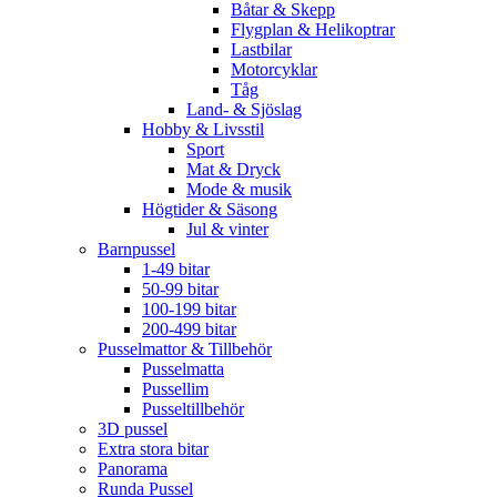
Båtar & Skepp
Flygplan & Helikoptrar
Lastbilar
Motorcyklar
Tåg
Land- & Sjöslag
Hobby & Livsstil
Sport
Mat & Dryck
Mode & musik
Högtider & Säsong
Jul & vinter
Barnpussel
1-49 bitar
50-99 bitar
100-199 bitar
200-499 bitar
Pusselmattor & Tillbehör
Pusselmatta
Pussellim
Pusseltillbehör
3D pussel
Extra stora bitar
Panorama
Runda Pussel