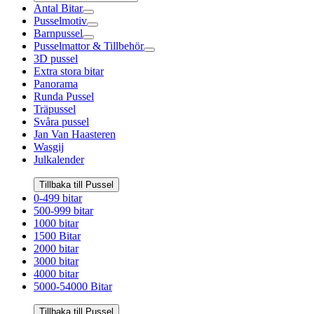
Antal Bitar
Pusselmotiv
Barnpussel
Pusselmattor & Tillbehör
3D pussel
Extra stora bitar
Panorama
Runda Pussel
Träpussel
Svåra pussel
Jan Van Haasteren
Wasgij
Julkalender
Tillbaka till Pussel
0-499 bitar
500-999 bitar
1000 bitar
1500 Bitar
2000 bitar
3000 bitar
4000 bitar
5000-54000 Bitar
Tillbaka till Pussel