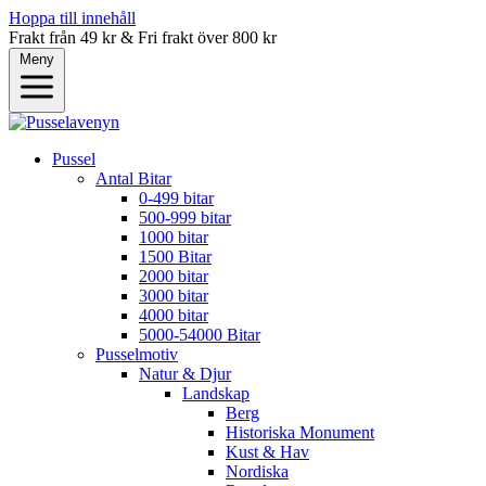
Hoppa till innehåll
Frakt från 49 kr & Fri frakt över 800 kr
Meny
Pussel
Antal Bitar
0-499 bitar
500-999 bitar
1000 bitar
1500 Bitar
2000 bitar
3000 bitar
4000 bitar
5000-54000 Bitar
Pusselmotiv
Natur & Djur
Landskap
Berg
Historiska Monument
Kust & Hav
Nordiska