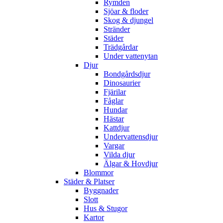
Rymden
Sjöar & floder
Skog & djungel
Stränder
Städer
Trädgårdar
Under vattenytan
Djur
Bondgårdsdjur
Dinosaurier
Fjärilar
Fåglar
Hundar
Hästar
Kattdjur
Undervattensdjur
Vargar
Vilda djur
Älgar & Hovdjur
Blommor
Städer & Platser
Byggnader
Slott
Hus & Stugor
Kartor