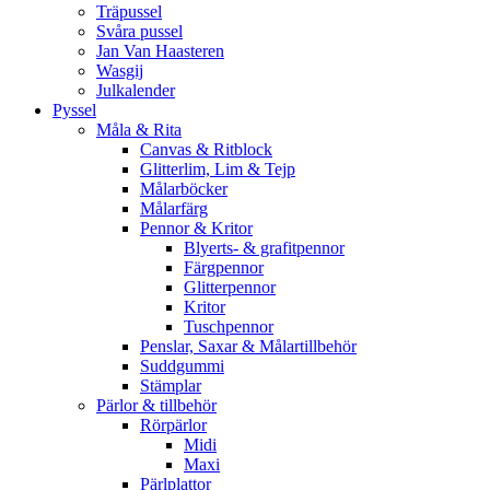
Träpussel
Svåra pussel
Jan Van Haasteren
Wasgij
Julkalender
Pyssel
Måla & Rita
Canvas & Ritblock
Glitterlim, Lim & Tejp
Målarböcker
Målarfärg
Pennor & Kritor
Blyerts- & grafitpennor
Färgpennor
Glitterpennor
Kritor
Tuschpennor
Penslar, Saxar & Målartillbehör
Suddgummi
Stämplar
Pärlor & tillbehör
Rörpärlor
Midi
Maxi
Pärlplattor