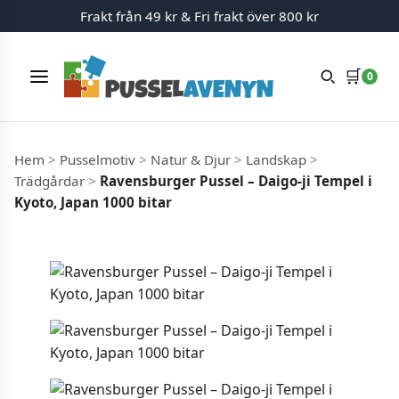
Frakt från 49 kr & Fri frakt över 800 kr
🛒
0
Meny
Hoppa till innehåll
Hem
>
Pusselmotiv
>
Natur & Djur
>
Landskap
>
Trädgårdar
>
Ravensburger Pussel – Daigo-ji Tempel i
Kyoto, Japan 1000 bitar