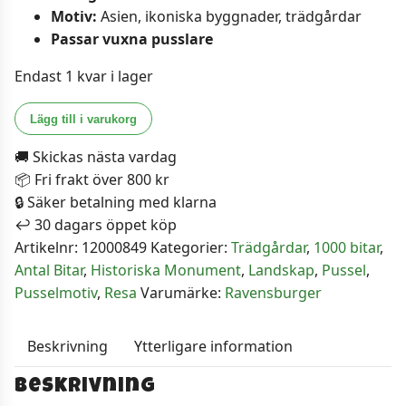
Motiv:
Asien, ikoniska byggnader, trädgårdar
Passar vuxna pusslare
Endast 1 kvar i lager
Ravensburger
Lägg till i varukorg
Pussel
🚚 Skickas nästa vardag
-
📦 Fri frakt över 800 kr
Daigo-
🔒 Säker betalning med klarna
ji
↩️ 30 dagars öppet köp
Tempel
Artikelnr:
12000849
Kategorier:
Trädgårdar
,
1000 bitar
,
i
Antal Bitar
,
Historiska Monument
,
Landskap
,
Pussel
,
Kyoto,
Pusselmotiv
,
Resa
Varumärke:
Ravensburger
Japan
1000
bitar
Beskrivning
Ytterligare information
mängd
Beskrivning