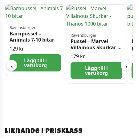
Ravensburger
Barnpussel –
Ravensburger
Rav
Animals 7-10 bitar
Pussel – Marvel
Ra
Villainous Skurkar –
pu
129
kr
Thanos 1000 bitar
St
179
kr
19
Lägg till i
varukorg
‹
›
Lägg till i
varukorg
Liknande i prisklass