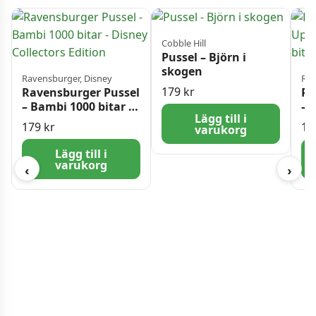
Cobble Hill
Pussel – Björn i
skogen
Ravensburger, Disney
Rav
179
kr
Ravensburger Pussel
Ra
– Bambi 1000 bitar –
– 
Lägg till i
Disney Collectors
10
179
kr
17
varukorg
Edition
Lägg till i
varukorg
‹
›