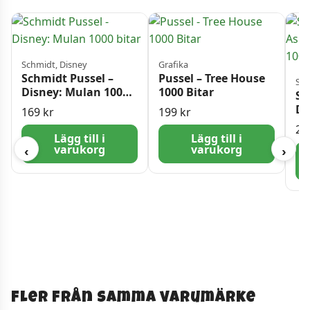
Schmidt, Disney
Grafika
Schmidt Pussel –
Pussel – Tree House
Sch
Disney: Mulan 1000
1000 Bitar
Sc
bitar
Di
169
kr
199
kr
Ly
22
bi
Lägg till i
Lägg till i
varukorg
varukorg
‹
›
Fler från samma varumärke