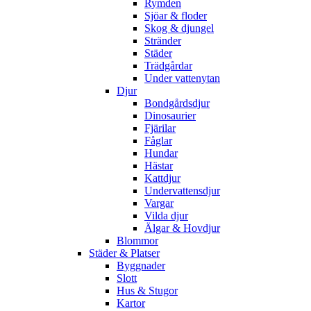
Rymden
Sjöar & floder
Skog & djungel
Stränder
Städer
Trädgårdar
Under vattenytan
Djur
Bondgårdsdjur
Dinosaurier
Fjärilar
Fåglar
Hundar
Hästar
Kattdjur
Undervattensdjur
Vargar
Vilda djur
Älgar & Hovdjur
Blommor
Städer & Platser
Byggnader
Slott
Hus & Stugor
Kartor