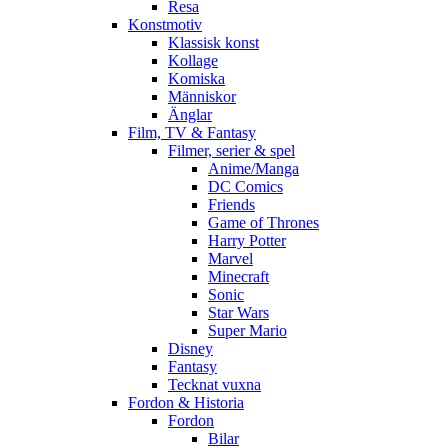
Resa
Konstmotiv
Klassisk konst
Kollage
Komiska
Människor
Änglar
Film, TV & Fantasy
Filmer, serier & spel
Anime/Manga
DC Comics
Friends
Game of Thrones
Harry Potter
Marvel
Minecraft
Sonic
Star Wars
Super Mario
Disney
Fantasy
Tecknat vuxna
Fordon & Historia
Fordon
Bilar