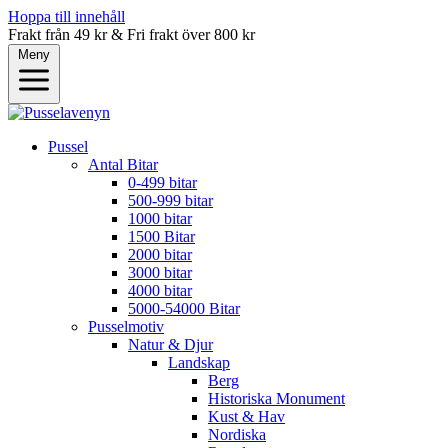
Hoppa till innehåll
Frakt från 49 kr & Fri frakt över 800 kr
Meny
Pussel
Antal Bitar
0-499 bitar
500-999 bitar
1000 bitar
1500 Bitar
2000 bitar
3000 bitar
4000 bitar
5000-54000 Bitar
Pusselmotiv
Natur & Djur
Landskap
Berg
Historiska Monument
Kust & Hav
Nordiska