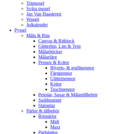
Träpussel
Svåra pussel
Jan Van Haasteren
Wasgij
Julkalender
Pyssel
Måla & Rita
Canvas & Ritblock
Glitterlim, Lim & Tejp
Målarböcker
Målarfärg
Pennor & Kritor
Blyerts- & grafitpennor
Färgpennor
Glitterpennor
Kritor
Tuschpennor
Penslar, Saxar & Målartillbehör
Suddgummi
Stämplar
Pärlor & tillbehör
Rörpärlor
Midi
Maxi
Pärlplattor