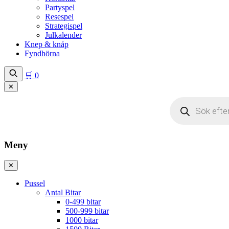
Partyspel
Resespel
Strategispel
Julkalender
Knep & knåp
Fyndhörna
🛒
0
✕
Produktsökning
Meny
✕
Pussel
Antal Bitar
0-499 bitar
500-999 bitar
1000 bitar