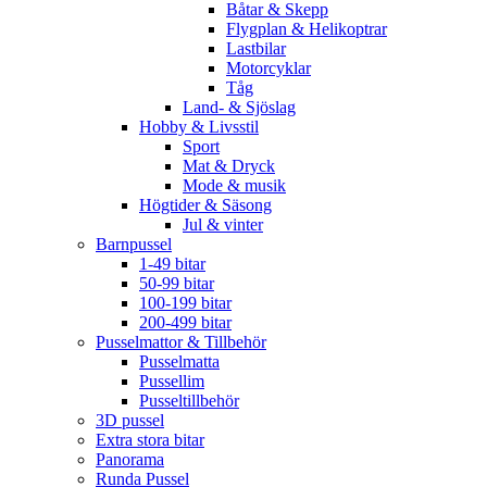
Båtar & Skepp
Flygplan & Helikoptrar
Lastbilar
Motorcyklar
Tåg
Land- & Sjöslag
Hobby & Livsstil
Sport
Mat & Dryck
Mode & musik
Högtider & Säsong
Jul & vinter
Barnpussel
1-49 bitar
50-99 bitar
100-199 bitar
200-499 bitar
Pusselmattor & Tillbehör
Pusselmatta
Pussellim
Pusseltillbehör
3D pussel
Extra stora bitar
Panorama
Runda Pussel