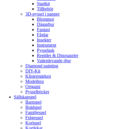
Startkit
Tillbehör
3D-pyssel i papper
Blommor
Däggdjur
Fantasi
Fåglar
Insekter
Instrument
Pysselask
Reptiler & Dinosaurier
Vattenlevande djur
Diamond painting
DIY-Kit
Klistermärken
Modellera
Origami
Pysselböcker
Sällskapspel
Barnspel
Brädspel
Familjespel
Frågespel
Kortspel
Kortlekar