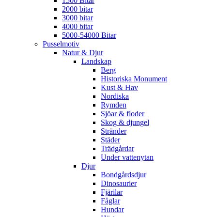
1500 Bitar
2000 bitar
3000 bitar
4000 bitar
5000-54000 Bitar
Pusselmotiv
Natur & Djur
Landskap
Berg
Historiska Monument
Kust & Hav
Nordiska
Rymden
Sjöar & floder
Skog & djungel
Stränder
Städer
Trädgårdar
Under vattenytan
Djur
Bondgårdsdjur
Dinosaurier
Fjärilar
Fåglar
Hundar