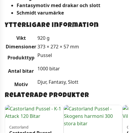
Fantasymotiv med drakar och slott
Schmidt varumärke
Ytterligare information
Vikt
920 g
Dimensioner
373 × 272 × 57 mm
Pussel
Produkttyp
1000 bitar
Antal bitar
Djur, Fantasy, Slott
Motiv
Relaterade produkter
Castorland
Cas
Castorland Pussel –
Ca