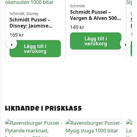
Schmidt
Schmidt Pussel –
Schmidt, Disney
Sch
Vargen & Alven 500
Schmidt Pussel –
Sc
bitar
Disney: Jasmine
Lä
149
kr
dansar i ökensolen
un
169
kr
16
1000 bitar
10
Lägg till i
varukorg
‹
›
Lägg till i
varukorg
Liknande i prisklass