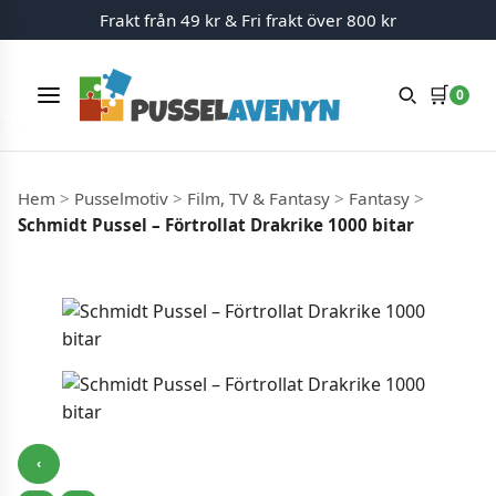
Frakt från 49 kr & Fri frakt över 800 kr
🛒
0
Meny
Hoppa till innehåll
Hem
>
Pusselmotiv
>
Film, TV & Fantasy
>
Fantasy
>
Schmidt Pussel – Förtrollat ​​Drakrike 1000 bitar
‹