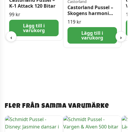
Castorland
K-1 Attack 120 Bitar
Vi
Castorland Pussel –
bi
Skogens harmoni
99
kr
11
300 stora bitar
119
kr
Lägg till i
varukorg
Lägg till i
‹
›
varukorg
Fler från samma varumärke