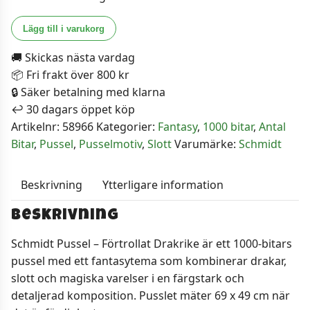
Schmidt
Lägg till i varukorg
Pussel
🚚 Skickas nästa vardag
-
📦 Fri frakt över 800 kr
Förtrollat
🔒 Säker betalning med klarna
↩️ 30 dagars öppet köp
Drakrike
Artikelnr:
58966
Kategorier:
Fantasy
,
1000 bitar
,
Antal
1000
Bitar
,
Pussel
,
Pusselmotiv
,
Slott
Varumärke:
Schmidt
bitar
mängd
Beskrivning
Ytterligare information
Beskrivning
Schmidt Pussel – Förtrollat Drakrike är ett 1000-bitars
pussel med ett fantasytema som kombinerar drakar,
slott och magiska varelser i en färgstark och
detaljerad komposition. Pusslet mäter 69 x 49 cm när