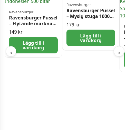
Ravensburger
Ravensburger Pussel
Ravensburger
– Mysig stuga 1000
Ravensburger Pussel
bitar
– Flytande marknad,
179
kr
Rav
Indonesien 500 bitar
149
kr
Ra
Lägg till i
– 
varukorg
Lägg till i
Kv
17
varukorg
Be
‹
›
Ty