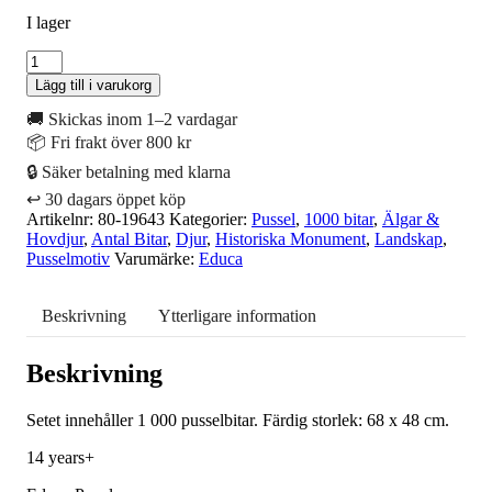
I lager
Pussel
-
Lägg till i varukorg
Camel
In
🚚 Skickas inom 1–2 vardagar
The
📦 Fri frakt över 800 kr
Desert,
🔒 Säker betalning med klarna
1000
bitar
↩️ 30 dagars öppet köp
mängd
Artikelnr:
80-19643
Kategorier:
Pussel
,
1000 bitar
,
Älgar &
Hovdjur
,
Antal Bitar
,
Djur
,
Historiska Monument
,
Landskap
,
Pusselmotiv
Varumärke:
Educa
Beskrivning
Ytterligare information
Beskrivning
Setet innehåller 1 000 pusselbitar. Färdig storlek: 68 x 48 cm.
14 years+