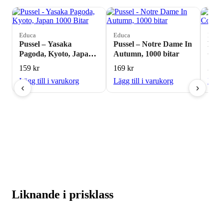
Educa
Educa
Edu
Pussel – Yasaka
Pussel – Notre Dame In
Pus
Pagoda, Kyoto, Japan
Autumn, 1000 bitar
Com
1000 Bitar
Bit
159
kr
169
kr
39
Lägg till i varukorg
Lägg till i varukorg
Lägg
‹
›
Liknande i prisklass