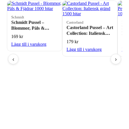
Schmidt
Schmidt Pussel –
Castorland
Rave
Castorland Pussel – Art
Rav
Blommor, Päls &
Collection: Italiensk
Pen
Fjädrar 1000 bitar
169
kr
gränd 1500 bitar
Por
179
kr
17
Lägg till i varukorg
Lägg till i varukorg
Lägg
‹
›