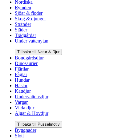
Nordiska
Rymden
Sjöar & floder
Skog & djungel
Stränder
Städer
Trädgårdar
Under vattenytan
Tillbaka till Natur & Djur
Bondgårdsdjur
Dinosaurier
Fjärilar
Fåglar
Hundar
Hästar
Kattdjur
Undervattensdjur
Vargar
Vilda djur
Älgar & Hovdjur
Tillbaka till Pusselmotiv
Byggnader
Slott