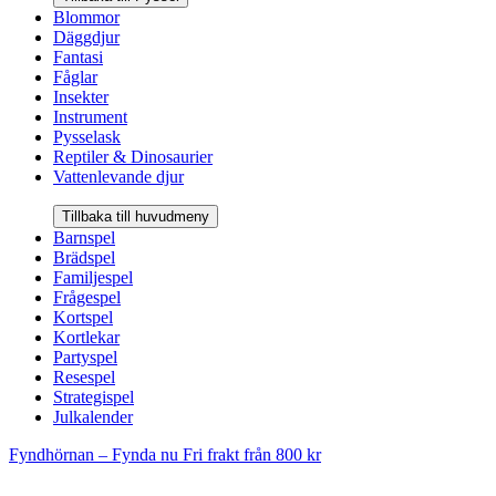
Blommor
Däggdjur
Fantasi
Fåglar
Insekter
Instrument
Pysselask
Reptiler & Dinosaurier
Vattenlevande djur
Tillbaka till huvudmeny
Barnspel
Brädspel
Familjespel
Frågespel
Kortspel
Kortlekar
Partyspel
Resespel
Strategispel
Julkalender
Fyndhörnan – Fynda nu
Fri frakt från 800 kr