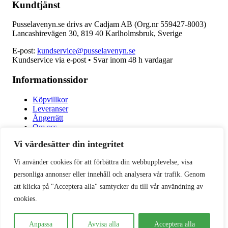
Kundtjänst
Pusselavenyn.se drivs av Cadjam AB (Org.nr 559427-8003)
Lancashirevägen 30, 819 40 Karlholmsbruk, Sverige
E-post:
kundservice@pusselavenyn.se
Kundservice via e-post • Svar inom 48 h vardagar
Informationssidor
Köpvillkor
Leveranser
Ångerrätt
Om oss
Integritetspolicy
Vi värdesätter din integritet
Vänner & Sammarbeten
Vi använder cookies för att förbättra din webbupplevelse, visa
Populära sidor
personliga annonser eller innehåll och analysera vår trafik. Genom
att klicka på "Acceptera alla" samtycker du till vår användning av
Varumärken
cookies.
Fyndhörnan
1000 bitars pussel
Sällskapspel
Anpassa
Avvisa alla
Acceptera alla