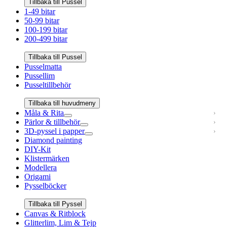
Tillbaka till Pussel
1-49 bitar
50-99 bitar
100-199 bitar
200-499 bitar
Tillbaka till Pussel
Pusselmatta
Pussellim
Pusseltillbehör
Tillbaka till huvudmeny
Måla & Rita
Pärlor & tillbehör
3D-pyssel i papper
Diamond painting
DIY-Kit
Klistermärken
Modellera
Origami
Pysselböcker
Tillbaka till Pyssel
Canvas & Ritblock
Glitterlim, Lim & Tejp