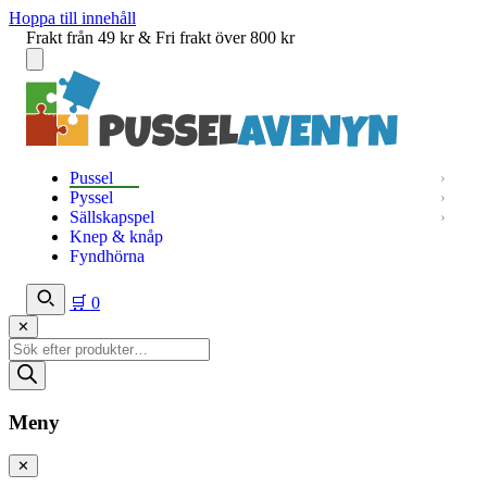
Hoppa till innehåll
Frakt från 49 kr & Fri frakt över 800 kr
Meny
Pussel
Pyssel
Sällskapspel
Knep & knåp
Fyndhörna
🛒
0
✕
Produktsökning
Meny
✕