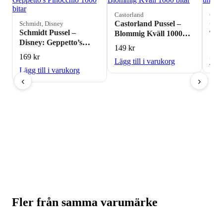
Castorland
Cast
Castorland Pussel –
Cas
Schmidt, Disney
Schmidt Pussel –
Blommig Kväll 1000
Tro
Disney: Geppetto’s
bitar
und
149
kr
11
Pinocchio 1000 bitar
bit
169
kr
Lägg till i varukorg
Lägg
Lägg till i varukorg
‹
›
Fler från samma varumärke