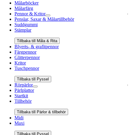
Målarböcker
Målarfärg
Pennor & Kritor
Penslar, Saxar & Målartillbehör
Suddgummi
Stämplar
Tillbaka till Måla & Rita
Blyerts- & grafitpennor
Färgpennor
Glitterpennor
Kritor
Tuschpennor
Tillbaka till Pyssel
Rörpärlor
Pärlplattor
Startkit
Tillbehör
Tillbaka till Pärlor & tillbehör
Midi
Maxi
Tillbaka till Pyssel