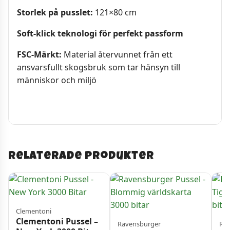
Storlek på pusslet:
121×80 cm
Soft-klick teknologi för perfekt passform
FSC-Märkt:
Material återvunnet från ett
ansvarsfullt skogsbruk som tar hänsyn till
människor och miljö
Relaterade produkter
Clementoni
Clementoni Pussel –
Ravensburger
Rav