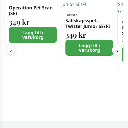
Operation Pet Scan
(SE)
Hasbro
349
kr
Sällskapsspel –
Brä
Twister Junior SE/FI
Br
Lägg till i
349
kr
Sm
varukorg
Ge
3
Lägg till i
varukorg
‹
›