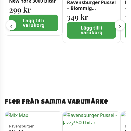
New York 3000 Bitar
Ravensburger Pussel
Ra
299
kr
– Blommig
– 
världskarta 3000
30
349
kr
3
bitar
Lägg till i
varukorg
‹
›
Lägg till i
varukorg
Fler från samma varumärke
Ravensburger
Rav