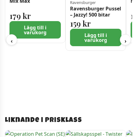
Mix Max
Mi
Ravensburger
Ravensburger Pussel
179
kr
1
– Jazzy! 500 bitar
159
kr
Lägg till i
varukorg
Lägg till i
varukorg
‹
›
Liknande i prisklass