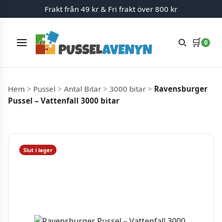
Frakt från 49 kr & Fri frakt över 800 kr
🛒
0
Meny
Hoppa till innehåll
Hem
>
Pussel
>
Antal Bitar
>
3000 bitar
>
Ravensburger
Pussel – Vattenfall 3000 bitar
Slut i lager