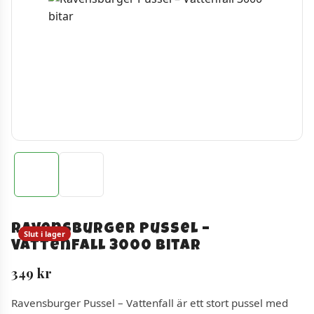
Ravensburger Pussel –
Slut i lager
Vattenfall 3000 bitar
349
kr
Ravensburger Pussel – Vattenfall är ett stort pussel med