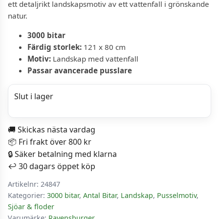
ett detaljrikt landskapsmotiv av ett vattenfall i grönskande
natur.
3000 bitar
Färdig storlek:
121 x 80 cm
Motiv:
Landskap med vattenfall
Passar avancerade pusslare
Slut i lager
🚚 Skickas nästa vardag
📦 Fri frakt över 800 kr
🔒 Säker betalning med klarna
↩️ 30 dagars öppet köp
Artikelnr:
24847
Kategorier:
3000 bitar
,
Antal Bitar
,
Landskap
,
Pusselmotiv
,
Sjöar & floder
Varumärke:
Ravensburger