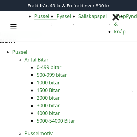
Frakt från 49 kr & Fri frakt över 800 kr
✕
Pussel
Pyssel
Sällskapspel
Knep
Fyn
&
Meny
knåp
Hoppa till innehåll
Meny
Pussel
Antal Bitar
0-499 bitar
500-999 bitar
1000 bitar
1500 Bitar
2000 bitar
3000 bitar
4000 bitar
5000-54000 Bitar
Pusselmotiv