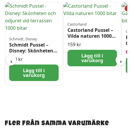
−5
Castorland
Castorland Pussel –
Cle
Vilda naturen 1000
Pa
Schmidt, Disney
bitar
Ga
159
kr
Schmidt Pussel –
10
Disney: Skönheten
6
Lägg till i
och odjuret vid
169
kr
varukorg
‹
›
terrassen 1000 bitar
Lägg till i
varukorg
Fler från samma varumärke