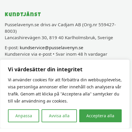
Kundtjänst
Pusselavenyn.se drivs av Cadjam AB (Org.nr 559427-
8003)
Lancashirevägen 30, 819 40 Karlholmsbruk, Sverige
E-post:
kundservice@pusselavenyn.se
Kundservice via e-post • Svar inom 48 h vardagar
Vi värdesätter din integritet
Informationssidor
Vi använder cookies för att förbättra din webbupplevelse,
Köpvillkor
visa personliga annonser eller innehåll och analysera vår
Leveranser
trafik. Genom att klicka på "Acceptera alla" samtycker du
Ångerrätt
till vår användning av cookies.
Om oss
Anpassa
Avvisa alla
Acceptera alla
Integritetspolicy
Vänner & Sammarbeten