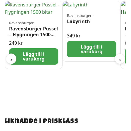
Ravensburger
Labyrinth
Ravensburger
Rav
Ravensburger Pussel
Ra
– Flygningen 1500
– 
349
kr
bitar
249
kr
67
Lägg till i
varukorg
Lägg till i
varukorg
‹
›
Liknande i prisklass