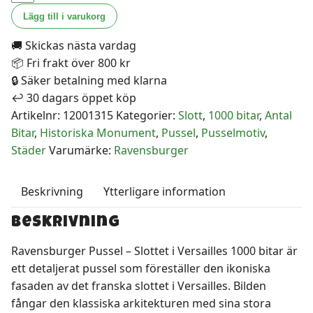
Pussel
Lägg till i varukorg
-
🚚 Skickas nästa vardag
Slottet
📦 Fri frakt över 800 kr
i
🔒 Säker betalning med klarna
Versailles
↩️ 30 dagars öppet köp
1000
Artikelnr:
12001315
Kategorier:
Slott
,
1000 bitar
,
Antal
bitar
Bitar
,
Historiska Monument
,
Pussel
,
Pusselmotiv
,
mängd
Städer
Varumärke:
Ravensburger
Beskrivning
Ytterligare information
Beskrivning
Ravensburger Pussel – Slottet i Versailles 1000 bitar är
ett detaljerat pussel som föreställer den ikoniska
fasaden av det franska slottet i Versailles. Bilden
fångar den klassiska arkitekturen med sina stora