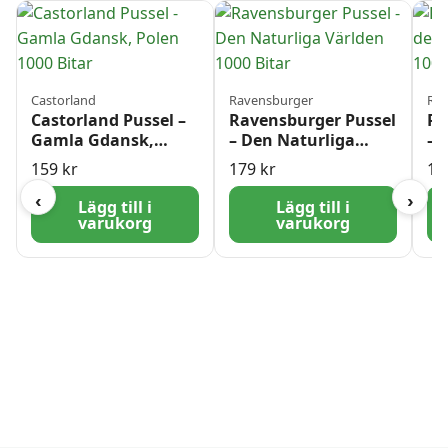
Castorland
Ravensburger
Rav
Castorland Pussel –
Ravensburger Pussel
Ra
Gamla Gdansk,
– Den Naturliga
– 
Polen 1000 Bitar
Världen 1000 Bitar
sk
159
kr
179
kr
17
‹
›
Lägg till i
Lägg till i
varukorg
varukorg