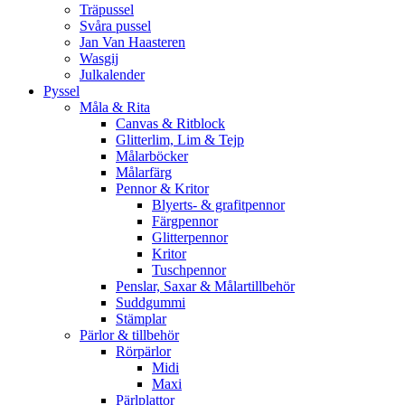
Träpussel
Svåra pussel
Jan Van Haasteren
Wasgij
Julkalender
Pyssel
Måla & Rita
Canvas & Ritblock
Glitterlim, Lim & Tejp
Målarböcker
Målarfärg
Pennor & Kritor
Blyerts- & grafitpennor
Färgpennor
Glitterpennor
Kritor
Tuschpennor
Penslar, Saxar & Målartillbehör
Suddgummi
Stämplar
Pärlor & tillbehör
Rörpärlor
Midi
Maxi
Pärlplattor