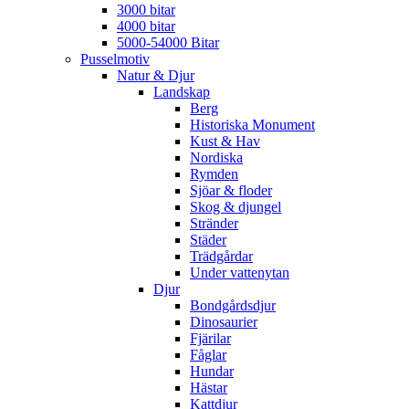
3000 bitar
4000 bitar
5000-54000 Bitar
Pusselmotiv
Natur & Djur
Landskap
Berg
Historiska Monument
Kust & Hav
Nordiska
Rymden
Sjöar & floder
Skog & djungel
Stränder
Städer
Trädgårdar
Under vattenytan
Djur
Bondgårdsdjur
Dinosaurier
Fjärilar
Fåglar
Hundar
Hästar
Kattdjur