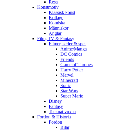
Resa
Konstmotiv
Klassisk konst
Kollage
Komiska
Människor
Änglar
Film, TV & Fantasy
Filmer, serier & spel
Anime/Manga
DC Comics
Friends
Game of Thrones
Harry Potter
Marvel
Minecraft
Sonic
Star Wars
Super Mario
Disney
Fantasy
Tecknat vuxna
Fordon & Historia
Fordon
Bilar