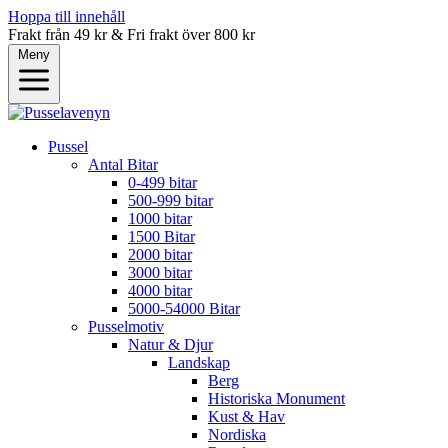
Hoppa till innehåll
Frakt från 49 kr & Fri frakt över 800 kr
Meny
Pussel
Antal Bitar
0-499 bitar
500-999 bitar
1000 bitar
1500 Bitar
2000 bitar
3000 bitar
4000 bitar
5000-54000 Bitar
Pusselmotiv
Natur & Djur
Landskap
Berg
Historiska Monument
Kust & Hav
Nordiska