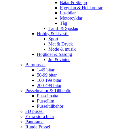
Båtar & Skepp
Flygplan & Helikoptrar
Lastbilar
Motorcyklar
Tåg
Land- & Sjöslag
Hobby & Livsstil
Sport
Mat & Dryck
Mode & musik
Högtider & Säsong
Jul & vinter
Barnpussel
1-49 bitar
50-99 bitar
100-199 bitar
200-499 bitar
Pusselmattor & Tillbehör
Pusselmatta
Pussellim
Pusseltillbehör
3D pussel
Extra stora bitar
Panorama
Runda Pussel