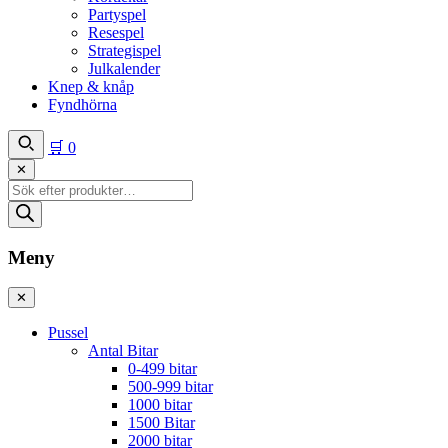
Partyspel
Resespel
Strategispel
Julkalender
Knep & knåp
Fyndhörna
🛒
0
✕
Produktsökning
Meny
✕
Pussel
Antal Bitar
0-499 bitar
500-999 bitar
1000 bitar
1500 Bitar
2000 bitar