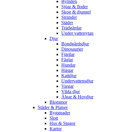
Rymden
Sjöar & floder
Skog & djungel
Stränder
Städer
Trädgårdar
Under vattenytan
Djur
Bondgårdsdjur
Dinosaurier
Fjärilar
Fåglar
Hundar
Hästar
Kattdjur
Undervattensdjur
Vargar
Vilda djur
Älgar & Hovdjur
Blommor
Städer & Platser
Byggnader
Slott
Hus & Stugor
Kartor