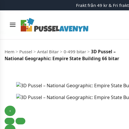
Frakt från 49 kr & Fri frak
Slut i lager
Meny
Hoppa till innehåll
Hem
>
Pussel
>
Antal Bitar
>
0-499 bitar
>
3D Pussel –
National Geographic: Empire State Building 66 bitar
‹