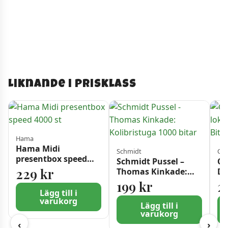
Liknande i prisklass
Hama
Hama Midi
Schmidt
Cas
presentbox speed
Schmidt Pussel –
Ca
4000 st
229
kr
Thomas Kinkade:
De
Kolibristuga 1000
va
199
kr
2
bitar
Lägg till i
varukorg
Lägg till i
varukorg
‹
›