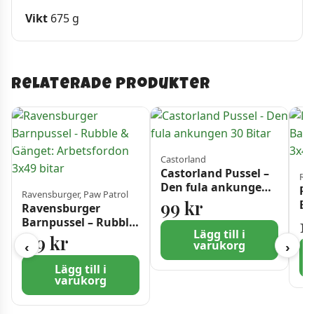
Vikt
675 g
Relaterade produkter
Castorland
Castorland Pussel –
Rav
Den fula ankungen
Ra
Ravensburger, Paw Patrol
30 Bitar
99
kr
Ba
Ravensburger
Mi
1
Barnpussel – Rubble
Lägg till i
& Gänget:
119
kr
varukorg
‹
›
Arbetsfordon 3×49
bitar
Lägg till i
varukorg