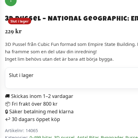
›
3D Pussel – National Geographic: E
Slut i lager
229
kr
3D Pussel från Cubic Fun formad som Empire State Building. 
ha framme som en del utav din inredning!
Inget lim behövs utan det är bara att börja bygga.
Slut i lager
🚚 Skickas inom 1–2 vardagar
📦 Fri frakt över 800 kr
🔒 Säker betalning med klarna
↩️ 30 dagars öppet köp
Artikelnr:
14065
Kategorier:
0-499 bitar
,
3D pussel
,
Antal Bitar
,
Byggnader
,
Pusse