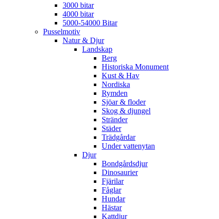
3000 bitar
4000 bitar
5000-54000 Bitar
Pusselmotiv
Natur & Djur
Landskap
Berg
Historiska Monument
Kust & Hav
Nordiska
Rymden
Sjöar & floder
Skog & djungel
Stränder
Städer
Trädgårdar
Under vattenytan
Djur
Bondgårdsdjur
Dinosaurier
Fjärilar
Fåglar
Hundar
Hästar
Kattdjur