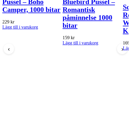
Pussel – Boho
Bluebird Pussel –
Sc
Camper, 1000 bitar
Romantisk
Ro
påminnelse 1000
Wa
229
kr
bitar
Lägg till i varukorg
Ka
159
kr
Lägg till i varukorg
169
‹
›
Lägg