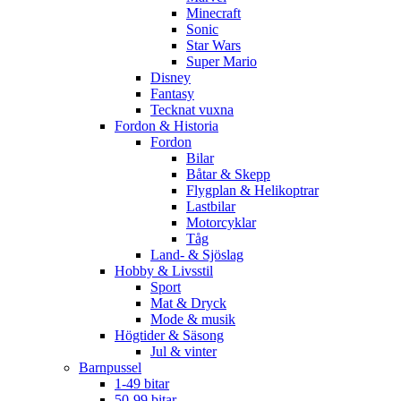
Minecraft
Sonic
Star Wars
Super Mario
Disney
Fantasy
Tecknat vuxna
Fordon & Historia
Fordon
Bilar
Båtar & Skepp
Flygplan & Helikoptrar
Lastbilar
Motorcyklar
Tåg
Land- & Sjöslag
Hobby & Livsstil
Sport
Mat & Dryck
Mode & musik
Högtider & Säsong
Jul & vinter
Barnpussel
1-49 bitar
50-99 bitar