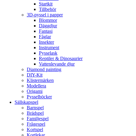
Startkit
Tillbehör
3D-pyssel i papper
Blommor
Däggdjur
Fantasi
Fåglar
Insekter
Instrument
Pysselask
Reptiler & Dinosaurier
Vattenlevande djur
Diamond painting
DIY-Kit
Klistermärken
Modellera
Origami
Pysselböcker
Sällskapspel
Barnspel
Brädspel
Familjespel
Frågespel
Kortspel
Kortlekar