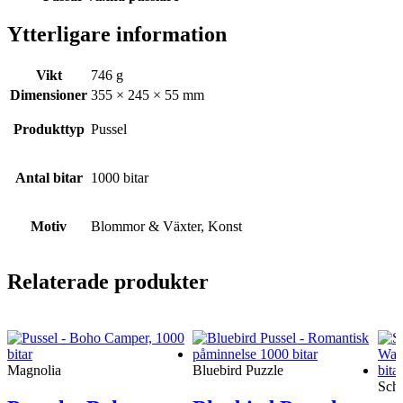
Ytterligare information
Vikt
746 g
Dimensioner
355 × 245 × 55 mm
Produkttyp
Pussel
Antal bitar
1000 bitar
Motiv
Blommor & Växter, Konst
Relaterade produkter
Magnolia
Bluebird Puzzle
Sch