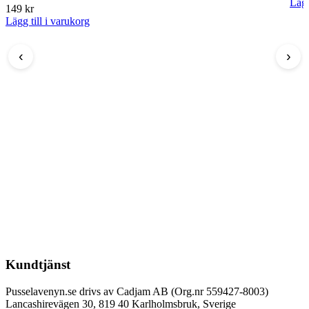
Lägg
149
kr
Lägg till i varukorg
‹
›
Kundtjänst
Pusselavenyn.se drivs av Cadjam AB (Org.nr 559427-8003)
Lancashirevägen 30, 819 40 Karlholmsbruk, Sverige