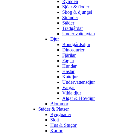
Rymden
Sjöar & floder
Skog & djungel
Stränder
Städer
Trädgårdar
Under vattenytan
Djur
Bondgårdsdjur
Dinosaurier
Fjärilar
Fåglar
Hundar
Hästar
Kattdjur
Undervattensdjur
Vargar
Vilda djur
Älgar & Hovdjur
Blommor
Städer & Platser
Byggnader
Slott
Hus & Stugor
Kartor