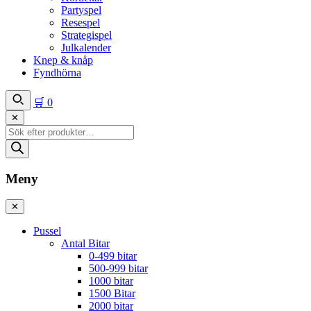
Partyspel
Resespel
Strategispel
Julkalender
Knep & knåp
Fyndhörna
🛒
0
✕
Produktsökning
Meny
✕
Pussel
Antal Bitar
0-499 bitar
500-999 bitar
1000 bitar
1500 Bitar
2000 bitar