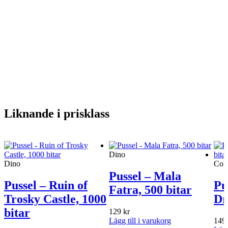
Liknande i prisklass
Dino
Dino
Cobb
Pussel – Mala
Pussel – Ruin of
Pu
Fatra, 500 bitar
Trosky Castle, 1000
Dr
bitar
129
kr
Lägg till i varukorg
149