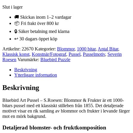
Slut i lager
🚚 Skickas inom 1–2 vardagar
📦 Fri frakt över 800 kr
🔒 Säker betalning med klarna
↩️ 30 dagars öppet köp
Artikelnr:
22670
Kategorier:
Blommor
,
1000 bitar
,
Antal Bitar
,
Klassisk konst
,
Konstnär/Fotograf
,
Pussel
,
Pusselmotiv
,
Severin
Roesen
Varumärke:
Bluebird Puzzle
Beskrivning
Ytterligare information
Beskrivning
Bluebird Art Pussel – S.Roesen: Blommor & Frukter är ett 1000-
bitars pussel med ett klassiskt stilleben från 1855. Det detaljerade
motivet visar en rik samling av blommor och frukter i levande färger
mot en mörk bakgrund.
Detaljerad blomster- och fruktkomposition