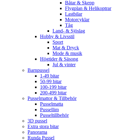
Båtar & Skepp
Flygplan & Helikoptrar
Lastbilar
Motorcyklar
Tåg
Land- & Sjöslag
Hobby & Livsstil
Sport
Mat & Dryck
Mode & musik
Högtider & Säsong
Jul & vinter
Barnpussel
1-49 bitar
50-99 bitar
100-199 bitar
200-499 bitar
Pusselmattor & Tillbehör
Pusselmatta
Pussellim
Pusseltillbehör
3D pussel
Extra stora bitar
Panorama
Runda Pussel