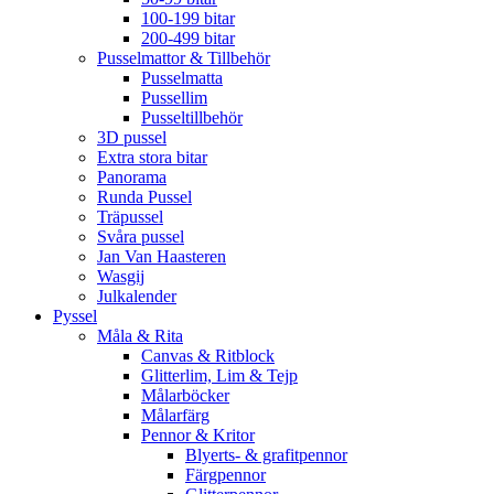
100-199 bitar
200-499 bitar
Pusselmattor & Tillbehör
Pusselmatta
Pussellim
Pusseltillbehör
3D pussel
Extra stora bitar
Panorama
Runda Pussel
Träpussel
Svåra pussel
Jan Van Haasteren
Wasgij
Julkalender
Pyssel
Måla & Rita
Canvas & Ritblock
Glitterlim, Lim & Tejp
Målarböcker
Målarfärg
Pennor & Kritor
Blyerts- & grafitpennor
Färgpennor