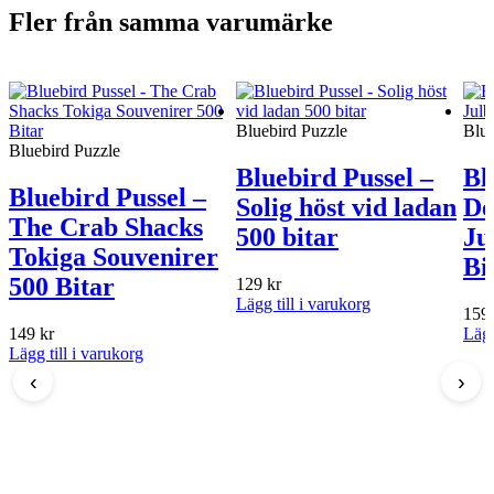
Fler från samma varumärke
Bluebird Puzzle
Blue
Bluebird Puzzle
Bluebird Pussel –
Bl
Bluebird Pussel –
Solig höst vid ladan
De
The Crab Shacks
500 bitar
Ju
Tokiga Souvenirer
Bi
500 Bitar
129
kr
Lägg till i varukorg
159
149
kr
Lägg
Lägg till i varukorg
‹
›