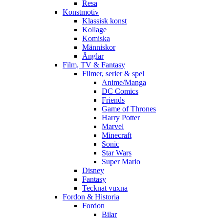
Resa
Konstmotiv
Klassisk konst
Kollage
Komiska
Människor
Änglar
Film, TV & Fantasy
Filmer, serier & spel
Anime/Manga
DC Comics
Friends
Game of Thrones
Harry Potter
Marvel
Minecraft
Sonic
Star Wars
Super Mario
Disney
Fantasy
Tecknat vuxna
Fordon & Historia
Fordon
Bilar