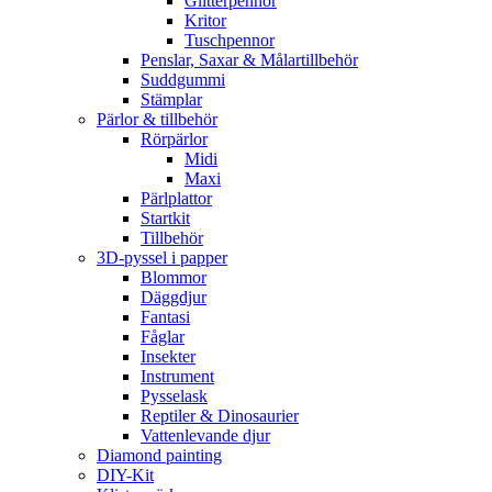
Glitterpennor
Kritor
Tuschpennor
Penslar, Saxar & Målartillbehör
Suddgummi
Stämplar
Pärlor & tillbehör
Rörpärlor
Midi
Maxi
Pärlplattor
Startkit
Tillbehör
3D-pyssel i papper
Blommor
Däggdjur
Fantasi
Fåglar
Insekter
Instrument
Pysselask
Reptiler & Dinosaurier
Vattenlevande djur
Diamond painting
DIY-Kit