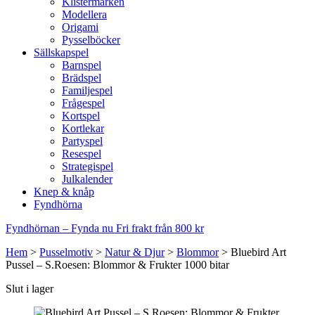
Klistermärken
Modellera
Origami
Pysselböcker
Sällskapspel
Barnspel
Brädspel
Familjespel
Frågespel
Kortspel
Kortlekar
Partyspel
Resespel
Strategispel
Julkalender
Knep & knåp
Fyndhörna
Fyndhörnan – Fynda nu
Fri frakt från 800 kr
Hem
>
Pusselmotiv
>
Natur & Djur
>
Blommor
>
Bluebird Art
Pussel – S.Roesen: Blommor & Frukter 1000 bitar
Slut i lager