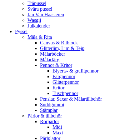
Träpussel
Svåra pussel
Jan Van Haasteren
Wasgij
Julkalender
Pyssel
Måla & Rita
Canvas & Ritblock
Glitterlim, Lim & Tejp
Målarböcker
Målarfärg
Pennor & Kritor
Blyerts- & grafitpennor
Färgpennor
Glitterpennor
Kritor
Tuschpennor
Penslar, Saxar & Målartillbehör
Suddgummi
Stämplar
Pärlor & tillbehör
Rörpärlor
Midi
Maxi
Pärlplattor