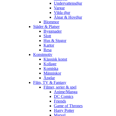
Undervattensdjur
Vargar
Vilda djur
Älgar & Hovdjur
Blommor
Städer & Platser
Byggnader
Slott
Hus & Stugor
Kartor
Resa
Konstmotiv
Klassisk konst
Kollage
Komiska
Människor
Änglar
Film, TV & Fantasy
Filmer, serier & spel
Anime/Manga
DC Comics
Friends
Game of Thrones
Harry Potter
Marvel