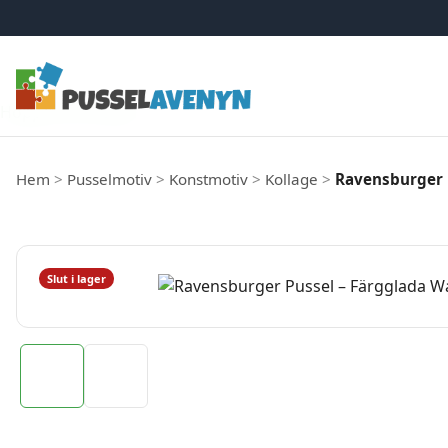
Hoppa till innehåll
Hem
>
Pusselmotiv
>
Konstmotiv
>
Kollage
>
Ravensburger P
Slut i lager