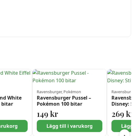
Ravensburger, Pokémon
Ravensburger
and White
Ravensburger Pussel –
Ravensbur
 bitar
Pokémon 100 bitar
Disney: S
Bitar
149
kr
269
kr
varukorg
Lägg till i varukorg
Lägg t
›