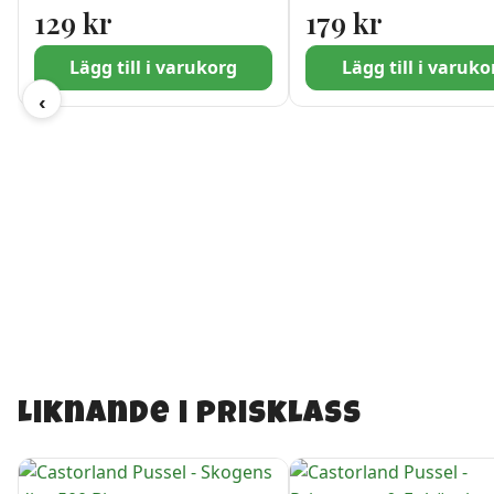
bitar
129
kr
179
kr
Lägg till i varukorg
Lägg till i varuko
‹
Liknande i prisklass