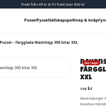
Frakt från 49 kr & Fri frakt över 800 kr
Pussel
Pyssel
Sällskapspel
Knep & knåp
Fyn
ussel – Färgglada Washitejp 300 bitar XXL
Ravens
Slut i lager
Färggl
XXL
119
kr
Ravensburger P
kreativa mönste