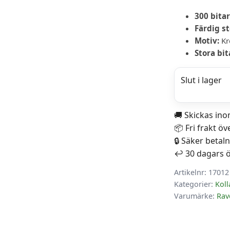
300 bita
Färdig st
Motiv:
Kr
Stora bit
Slut i lager
🚚 Skickas in
📦 Fri frakt öv
🔒 Säker betal
↩️ 30 dagars 
Artikelnr:
17012
Kategorier:
Kol
Varumärke:
Rav