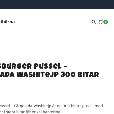
🛒
dhörna
0
burger Pussel –
ada Washitejp 300 bitar
ussel – Färgglada Washitejp är ett 300-bitars pussel med
r i stora bitar för enkel hantering.