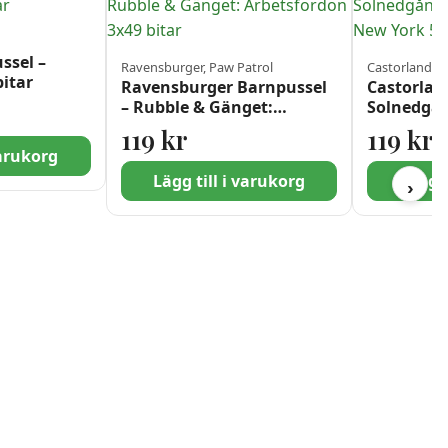
ssel –
Ravensburger, Paw Patrol
Castorland
itar
Ravensburger Barnpussel
Castorlan
– Rubble & Gänget:
Solnedgån
Arbetsfordon 3×49 bitar
Manhatta
119
kr
119
kr
bitar
varukorg
Lägg till i varukorg
Lägg t
›