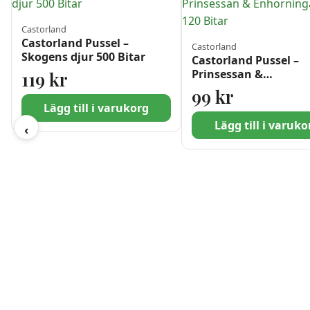
Castorland
Castorland Pussel –
Castorland
Skogens djur 500 Bitar
Castorland Pussel –
Prinsessan &
119
kr
Enhörningarna 120 B
99
kr
Lägg till i varukorg
Lägg till i varuko
‹