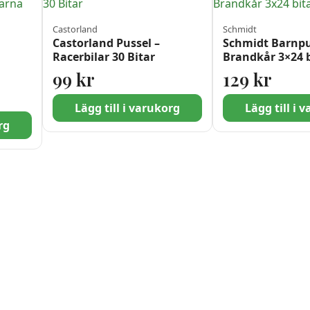
Castorland
Schmidt
Castorland Pussel –
Schmidt Barnpu
Racerbilar 30 Bitar
Brandkår 3×24 b
99
kr
129
kr
itar
Lägg till i varukorg
Lägg till i 
rg