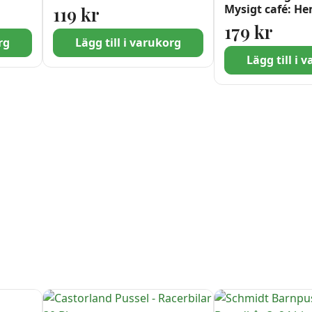
Mysigt café: He
119
kr
trädgård 1000 b
179
kr
rg
Lägg till i varukorg
Lägg till i 