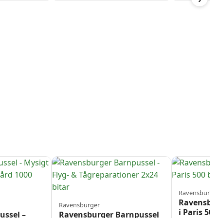
Ravensburge
Ravensbur
Ravensburger
i Paris 500
ussel –
Ravensburger Barnpussel