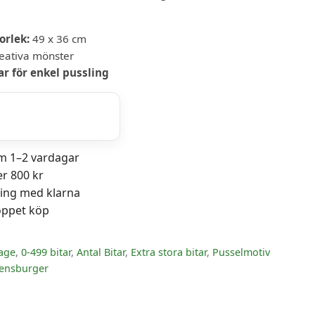
r
orlek:
49 x 36 cm
eativa mönster
ar för enkel pussling
om 1–2 vardagar
er 800 kr
ning med klarna
öppet köp
lage
,
0-499 bitar
,
Antal Bitar
,
Extra stora bitar
,
Pusselmotiv
ensburger