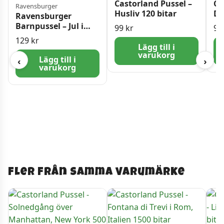
Castorland Pussel –
Ca
Ravensburger
Husliv 120 bitar
De
Ravensburger
30
Barnpussel – Jul i
99
kr
9
skogen 100 bitar
129
kr
Lägg till i
varukorg
Lägg till i
‹
›
varukorg
Fler från samma varumärke