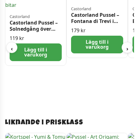
Castorland
Cas
Castorland Pussel –
Ca
Castorland
Fontana di Trevi i
Ba
Castorland Pussel –
Rom, Italien 1500
Br
Solnedgång över
179
kr
18
bitar
bi
Manhattan, New
119
kr
York 500 bitar
Lägg till i
varukorg
‹
›
Lägg till i
varukorg
Liknande i prisklass