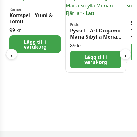
Kärnan
Kortspel – Yumi &
Sch
Tomu
Sc
Fridolin
– 
99
kr
Pyssel – Art Origami:
bi
Maria Sibylla Merian
11
Lägg till i
Fjärilar – Lätt
89
kr
varukorg
‹
›
Lägg till i
varukorg