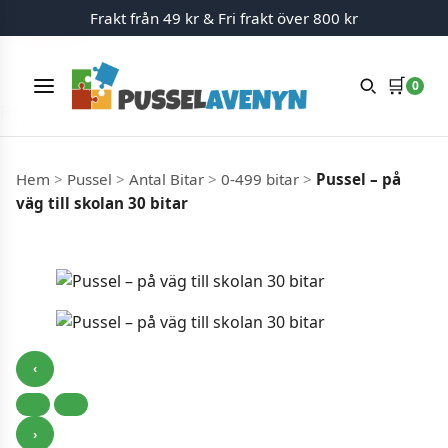
Frakt från 49 kr & Fri frakt över 800 kr
Slut i lager
Slut i lager
🛒
0
Meny
Hoppa till innehåll
Hem
>
Pussel
>
Antal Bitar
>
0-499 bitar
>
Pussel – på
väg till skolan 30 bitar
‹
›