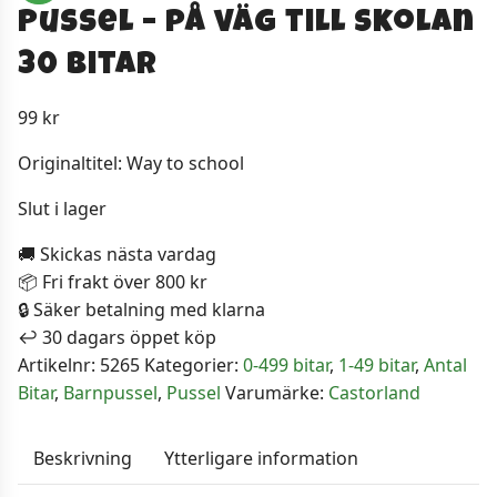
Pussel – på väg till skolan
30 bitar
99
kr
Originaltitel: Way to school
Slut i lager
🚚 Skickas nästa vardag
📦 Fri frakt över 800 kr
🔒 Säker betalning med klarna
↩️ 30 dagars öppet köp
Artikelnr:
5265
Kategorier:
0-499 bitar
,
1-49 bitar
,
Antal
Bitar
,
Barnpussel
,
Pussel
Varumärke:
Castorland
Beskrivning
Ytterligare information