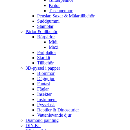
Glitterpennor
Kritor
Tuschpennor
Penslar, Saxar & Målartillbehör
Suddgummi
Stämplar
Pärlor & tillbehör
Rörpärlor
Midi
Maxi
Pärlplattor
Startkit
Tillbehör
3D-pyssel i papper
Blommor
Däggdjur
Fantasi
Fåglar
Insekter
Instrument
Pysselask
Reptiler & Dinosaurier
Vattenlevande djur
Diamond painting
DIY-Kit