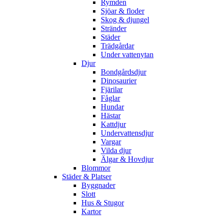
Rymden
Sjöar & floder
Skog & djungel
Stränder
Städer
Trädgårdar
Under vattenytan
Djur
Bondgårdsdjur
Dinosaurier
Fjärilar
Fåglar
Hundar
Hästar
Kattdjur
Undervattensdjur
Vargar
Vilda djur
Älgar & Hovdjur
Blommor
Städer & Platser
Byggnader
Slott
Hus & Stugor
Kartor