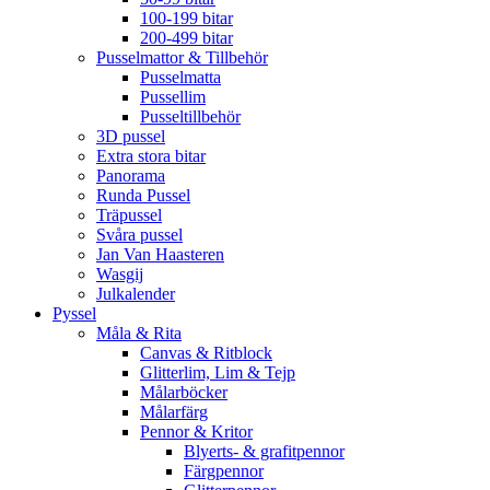
100-199 bitar
200-499 bitar
Pusselmattor & Tillbehör
Pusselmatta
Pussellim
Pusseltillbehör
3D pussel
Extra stora bitar
Panorama
Runda Pussel
Träpussel
Svåra pussel
Jan Van Haasteren
Wasgij
Julkalender
Pyssel
Måla & Rita
Canvas & Ritblock
Glitterlim, Lim & Tejp
Målarböcker
Målarfärg
Pennor & Kritor
Blyerts- & grafitpennor
Färgpennor