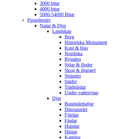
3000 bitar
4000 bitar
5000-54000 Bitar
Pusselmotiv
Natur & Djur
Landskap
Berg
Historiska Monument
Kust & Hav
Nordiska
Rymden
Sjöar & floder
Skog & djungel
Stränder
Städer
Trädgårdar
Under vattenytan
Djur
Bondgårdsdjur
Dinosaurier
Fjärilar
Fåglar
Hundar
Hästar
Kattdjur