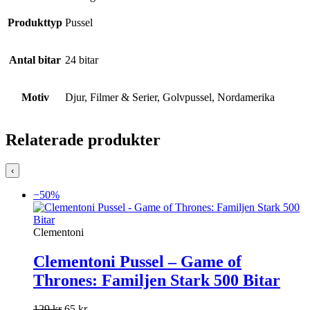
Produkttyp
Pussel
Antal bitar
24 bitar
Motiv
Djur, Filmer & Serier, Golvpussel, Nordamerika
Relaterade produkter
‹
−50%
Clementoni
Clementoni Pussel – Game of
Thrones: Familjen Stark 500 Bitar
Det
Det
129
kr
65
kr