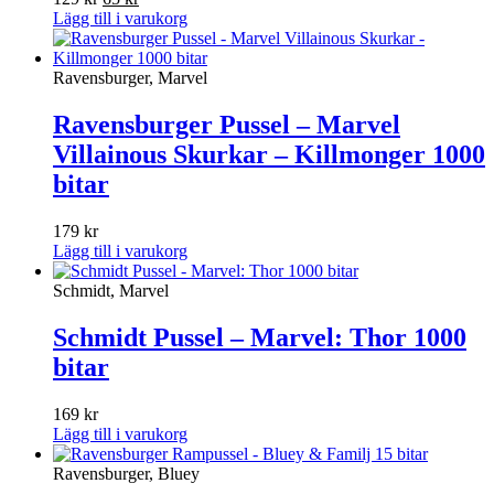
ursprungliga
nuvarande
Lägg till i varukorg
priset
priset
var:
är:
129 kr.
65 kr.
Ravensburger, Marvel
Ravensburger Pussel – Marvel
Villainous Skurkar – Killmonger 1000
bitar
179
kr
Lägg till i varukorg
Schmidt, Marvel
Schmidt Pussel – Marvel: Thor 1000
bitar
169
kr
Lägg till i varukorg
Ravensburger, Bluey