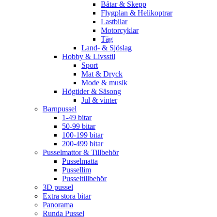
Båtar & Skepp
Flygplan & Helikoptrar
Lastbilar
Motorcyklar
Tåg
Land- & Sjöslag
Hobby & Livsstil
Sport
Mat & Dryck
Mode & musik
Högtider & Säsong
Jul & vinter
Barnpussel
1-49 bitar
50-99 bitar
100-199 bitar
200-499 bitar
Pusselmattor & Tillbehör
Pusselmatta
Pussellim
Pusseltillbehör
3D pussel
Extra stora bitar
Panorama
Runda Pussel