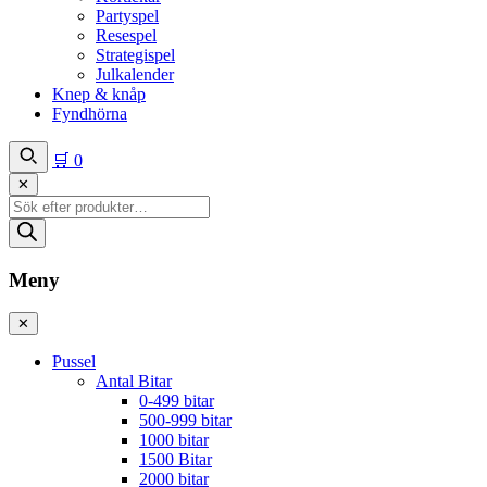
Partyspel
Resespel
Strategispel
Julkalender
Knep & knåp
Fyndhörna
🛒
0
✕
Produktsökning
Meny
✕
Pussel
Antal Bitar
0-499 bitar
500-999 bitar
1000 bitar
1500 Bitar
2000 bitar