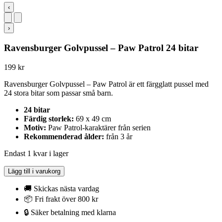
‹
›
Ravensburger Golvpussel – Paw Patrol 24 bitar
199
kr
Ravensburger Golvpussel – Paw Patrol är ett färgglatt pussel med
24 stora bitar som passar små barn.
24 bitar
Färdig storlek:
69 x 49 cm
Motiv:
Paw Patrol-karaktärer från serien
Rekommenderad ålder:
från 3 år
Endast 1 kvar i lager
Ravensburger
Lägg till i varukorg
Golvpussel
-
🚚 Skickas nästa vardag
Paw
📦 Fri frakt över 800 kr
Patrol
🔒 Säker betalning med klarna
24