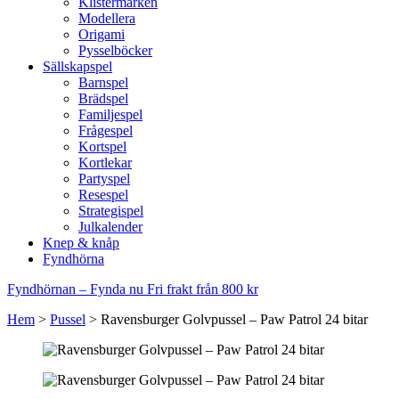
Klistermärken
Modellera
Origami
Pysselböcker
Sällskapspel
Barnspel
Brädspel
Familjespel
Frågespel
Kortspel
Kortlekar
Partyspel
Resespel
Strategispel
Julkalender
Knep & knåp
Fyndhörna
Fyndhörnan – Fynda nu
Fri frakt från 800 kr
Hem
>
Pussel
>
Ravensburger Golvpussel – Paw Patrol 24 bitar