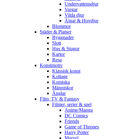
Undervattensdjur
Vargar
Vilda djur
Älgar & Hovdjur
Blommor
Städer & Platser
Byggnader
Slott
Hus & Stugor
Kartor
Resa
Konstmotiv
Klassisk konst
Kollage
Komiska
Människor
Änglar
Film, TV & Fantasy
Filmer, serier & spel
Anime/Manga
DC Comics
Friends
Game of Thrones
Harry Potter
Marvel