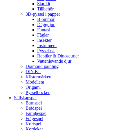
Startkit
Tillbehör
3D-pyssel i papper
Blommor
Däggdjur
Fantasi
Fåglar
Insekter
Instrument
Pysselask
Reptiler & Dinosaurier
Vattenlevande djur
Diamond painting
DIY-Kit
Klistermärken
Modellera
Origami
Pysselböcker
Sällskapspel
Barnspel
Brädspel
Familjespel
Frågespel
Kortspel
Kortlekar