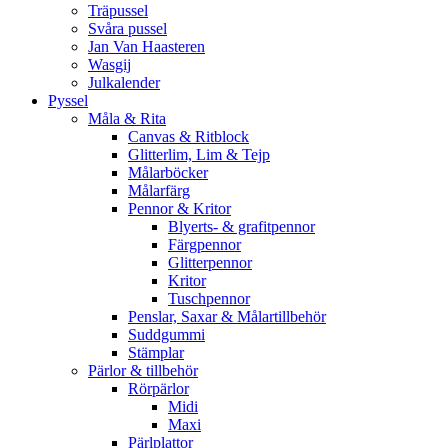
Träpussel
Svåra pussel
Jan Van Haasteren
Wasgij
Julkalender
Pyssel
Måla & Rita
Canvas & Ritblock
Glitterlim, Lim & Tejp
Målarböcker
Målarfärg
Pennor & Kritor
Blyerts- & grafitpennor
Färgpennor
Glitterpennor
Kritor
Tuschpennor
Penslar, Saxar & Målartillbehör
Suddgummi
Stämplar
Pärlor & tillbehör
Rörpärlor
Midi
Maxi
Pärlplattor