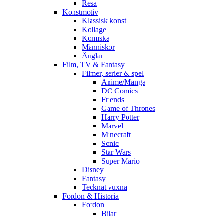
Resa
Konstmotiv
Klassisk konst
Kollage
Komiska
Människor
Änglar
Film, TV & Fantasy
Filmer, serier & spel
Anime/Manga
DC Comics
Friends
Game of Thrones
Harry Potter
Marvel
Minecraft
Sonic
Star Wars
Super Mario
Disney
Fantasy
Tecknat vuxna
Fordon & Historia
Fordon
Bilar