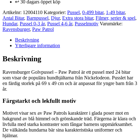
bitar
↩️ 30 dagars öppet köp
mängd
Artikelnr:
12004110
Kategorier:
Pussel
,
0-499 bitar
,
1-49 bitar
,
Antal Bitar
,
Barnpussel
,
Djur
,
Extra stora bitar
,
Filmer, serier & spel
,
Hundar
,
Pussel 0-3 år
,
Pussel 4-6 år
,
Pusselmotiv
Varumärke:
Ravensburger
,
Paw Patrol
Beskrivning
Ytterligare information
Beskrivning
Ravensburger Golvpussel – Paw Patrol är ett pussel med 24 bitar
som visar de populära hundhjältarna från Nickelodeon. Pusslet har
en färdig storlek på 69 x 49 cm och är anpassat för yngre barn från 3
år.
Färgstarkt och lekfullt motiv
Motivet visar sex av Paw Patrols karaktärer i glada poser mot en
bakgrund av blå himmel och grönskande träd. Färgerna är klara och
livfulla med starka kontraster som fångar barnens uppmärksamhet.
De välkända hundarna bär sina karakteristiska uniformer och
hjälmar.