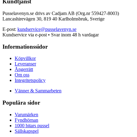
Kundtjänst
Pusselavenyn.se drivs av Cadjam AB (Org.nr 559427-8003)
Lancashirevägen 30, 819 40 Karlholmsbruk, Sverige
E-post:
kundservice@pusselavenyn.se
Kundservice via e-post • Svar inom 48 h vardagar
Informationssidor
Köpvillkor
Leveranser
Ångerrätt
Om oss
Integritetspolicy
Vänner & Sammarbeten
Populära sidor
Varumärken
Fyndhörnan
1000 bitars pussel
Sällskapspel