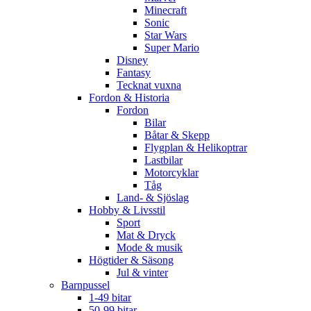
Minecraft
Sonic
Star Wars
Super Mario
Disney
Fantasy
Tecknat vuxna
Fordon & Historia
Fordon
Bilar
Båtar & Skepp
Flygplan & Helikoptrar
Lastbilar
Motorcyklar
Tåg
Land- & Sjöslag
Hobby & Livsstil
Sport
Mat & Dryck
Mode & musik
Högtider & Säsong
Jul & vinter
Barnpussel
1-49 bitar
50-99 bitar