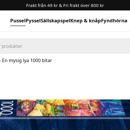
Frakt från 49 kr & Fri frakt över 800 kr
Pussel
Pyssel
Sällskapspel
Knep & knåp
Fyndhörna
g
 En mysig lya 1000 bitar