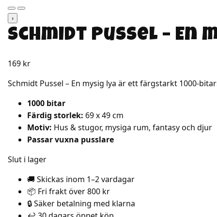
›
Schmidt Pussel – En m
169
kr
Schmidt Pussel – En mysig lya är ett färgstarkt 1000-bitar
1000 bitar
Färdig storlek:
69 x 49 cm
Motiv:
Hus & stugor, mysiga rum, fantasy och djur
Passar vuxna pusslare
Slut i lager
🚚 Skickas inom 1–2 vardagar
📦 Fri frakt över 800 kr
🔒 Säker betalning med klarna
↩️ 30 dagars öppet köp