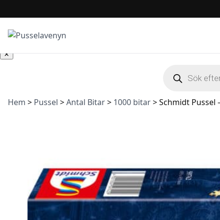
Slut i lager
Slut i lager
Hoppa till innehåll
✕
Produktsöknin
Hem
>
Pussel
>
Antal Bitar
>
1000 bitar
>
Schmidt Pussel –