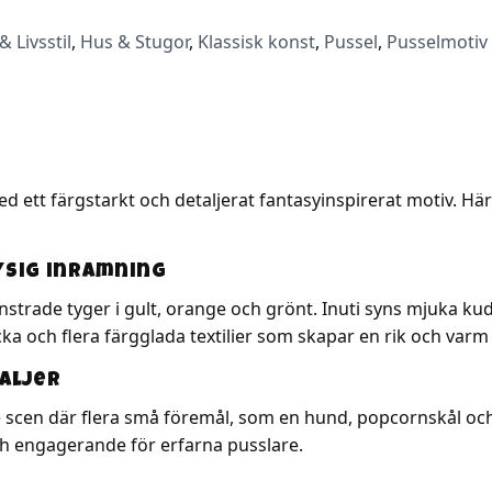
 Livsstil
,
Hus & Stugor
,
Klassisk konst
,
Pussel
,
Pusselmotiv
ed ett färgstarkt och detaljerat fantasyinspirerat motiv. Hä
ysig inramning
strade tyger i gult, orange och grönt. Inuti syns mjuka kud
ka och flera färgglada textilier som skapar en rik och varm
aljer
de scen där flera små föremål, som en hund, popcornskål oc
 engagerande för erfarna pusslare.