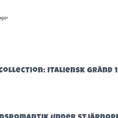
Sagor
Collection: Italiensk gränd 
ldsromantik under Stjärnorn