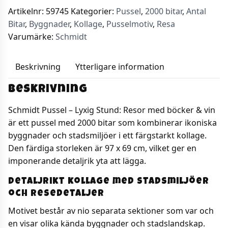
böcker
Artikelnr:
59745
Kategorier:
Pussel
,
2000 bitar
,
Antal
&
Bitar
,
Byggnader
,
Kollage
,
Pusselmotiv
,
Resa
vin
Varumärke:
Schmidt
2000
bitar
Beskrivning
Ytterligare information
mängd
Beskrivning
Schmidt Pussel – Lyxig Stund: Resor med böcker & vin
är ett pussel med 2000 bitar som kombinerar ikoniska
byggnader och stadsmiljöer i ett färgstarkt kollage.
Den färdiga storleken är 97 x 69 cm, vilket ger en
imponerande detaljrik yta att lägga.
Detaljrikt kollage med stadsmiljöer
och resedetaljer
Motivet består av nio separata sektioner som var och
en visar olika kända byggnader och stadslandskap.