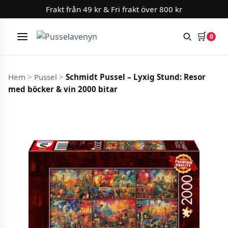
Frakt från 49 kr & Fri frakt över 800 kr
🛒
0
Meny
Hoppa till innehåll
Hem
>
Pussel
>
Schmidt Pussel – Lyxig Stund: Resor
med böcker & vin 2000 bitar