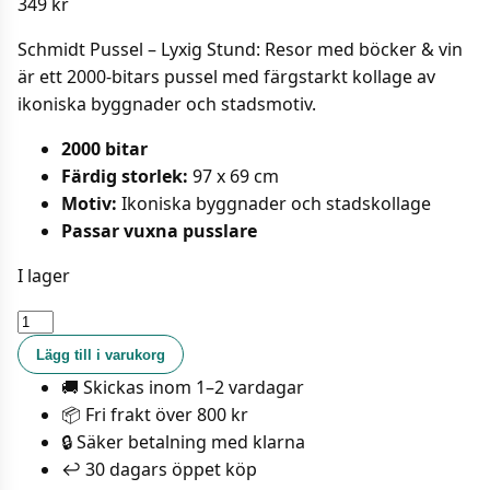
349
kr
Schmidt Pussel – Lyxig Stund: Resor med böcker & vin
är ett 2000-bitars pussel med färgstarkt kollage av
ikoniska byggnader och stadsmotiv.
2000 bitar
Färdig storlek:
97 x 69 cm
Motiv:
Ikoniska byggnader och stadskollage
Passar vuxna pusslare
I lager
Schmidt
Pussel
Lägg till i varukorg
-
🚚 Skickas inom 1–2 vardagar
Lyxig
📦 Fri frakt över 800 kr
Stund:
🔒 Säker betalning med klarna
Resor
↩️ 30 dagars öppet köp
med