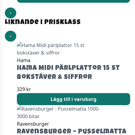
›
Liknande i prisklass
‹
Hama
Hama Midi pärlplattor 15 st
bokstäver & siffror
329
kr
Lägg till i varukorg
Ravensburger
Ravensburger – Pusselmatta