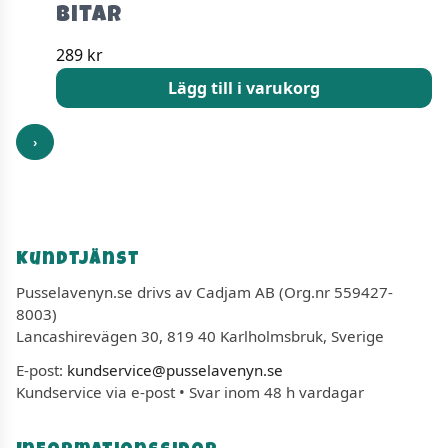
Bitar
289
kr
Lägg till i varukorg
›
Kundtjänst
Pusselavenyn.se drivs av Cadjam AB (Org.nr 559427-
8003)
Lancashirevägen 30, 819 40 Karlholmsbruk, Sverige
E-post:
kundservice@pusselavenyn.se
Kundservice via e-post • Svar inom 48 h vardagar